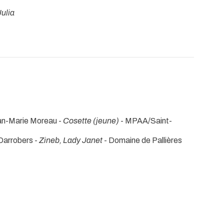
Julia
an-Marie Moreau -
Cosette (jeune)
- MPAA/Saint-
 Darrobers -
Zineb, Lady Janet
- Domaine de Pallières