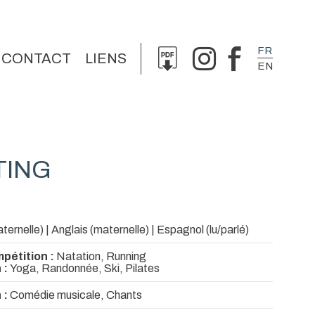
FR
CONTACT
LIENS
EN
TING
ternelle) | Anglais (maternelle) | Espagnol (lu/parlé)
pétition :
Natation, Running
 :
Yoga, Randonnée, Ski, Pilates
 :
Comédie musicale, Chants