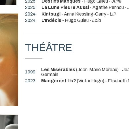
2025
Destins Manqués
- Hugo Guieu -
Julie
2025
La Lune Pleure Aussi
- Agathe Pennou -
2024
Kintsugi
- Anna Kiessling-Garry -
Lili
2024
L'Indécis
- Hugo Guieu -
Lola
THÉÂTRE
Les Misérables
(Jean-Marie Moreau) - Je
1999
Germain
2023
Mangeront-Ils?
(Victor Hugo) - Elisabeth